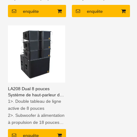
de classe D à 3 voies
PA
enquête
enquête
Tension universelle 100-240V
1x18 "Subwoofer actif chargé
Enclos de contreplaqué de
de la corne néodyme
bouleau russe de première
Amplificateur de plaque DSP
année
intégré avec multifonction
Peinture polyurée
imperméable
LA208 Dual 8 pouces
Système de haut-parleur de
ligne de ligne auto-alimentée
1>. Double tableau de ligne
active de 8 pouces
2>. Subwoofer à alimentation
à propulsion de 18 pouces
3>. Chauffeurs de néodyme
enquête
4>. Boîtier en contreplaqué