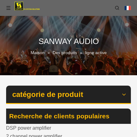
SANWAY AUDIO
Maison
»
Des produits
»
ligne active
catégorie de produit
Recherche de clients populaires
DSP power amplifier
2 channel power amplifier