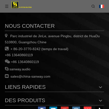
NOUS CONTACTER

Parc industriel de JinLe, avenue Pingbu, district de HuaDu
:
510800, Guangzhou Chine

:
+ 86-20-3770-8242 (temps de travail)
+86 13640860119

:
+86 13640860119

:
sanway.audio

:
sales@china-sanway.com
LIENS RAPIDES
DES PRODUITS