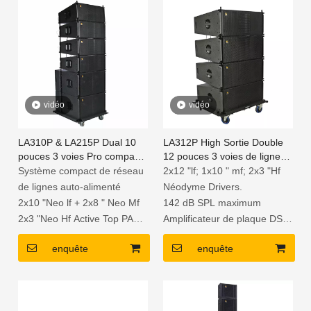
Contreplaqué de bouleau
Amplificateur de plaque DSP
russe avec peinture polyurée
intégré avec multifonction
vidéo
vidéo
LA310P & LA215P Dual 10
LA312P High Sortie Double
pouces 3 voies Pro compact
12 pouces 3 voies de ligne
de ligne active compacte
active
Système compact de réseau
2x12 "lf; 1x10 " mf; 2x3 "Hf
de lignes auto-alimenté
Néodyme Drivers.
2x10 "Neo lf + 2x8 " Neo Mf
142 dB SPL maximum
2x3 "Neo Hf Active Top PA
Amplificateur de plaque DSP
Speaker
de classe D à 3 voies
enquête
enquête
2x15 "Subwoofer actif chargé
Tension universelle 100-240V
de la corne néodyme
Enclos de contreplaqué de
Amplificateur de plaque DSP
bouleau russe de première
intégré avec multifonction
année