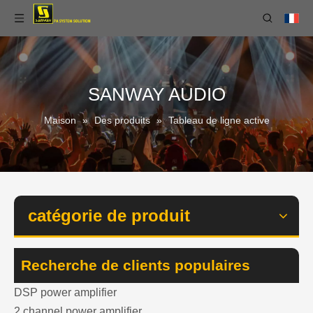
SANWAY AUDIO
Maison
»
Des produits
»
Tableau de ligne active
catégorie de produit
Recherche de clients populaires
DSP power amplifier
2 channel power amplifier