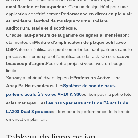
amplification et haut-parleur
. C'est un design idéal pour une
application de vérité comme
Performance en direct en plein air
et intérieure, festival de musique tourne, théâtre,
auditorium, stade et discothèque.
Chaque
Haut-parleurs de la gamme de lignes alimentées
ont
été montés un
Module d'amplificateur de plaque actif avec
DSP
Autoriser l'utilisateur peut contrôler les haut-parleurs sans le
processeur numérique et l'amplificateur de rack. Ce sera
sauvé
beaucoup d'argent
Pour votre projet si vous avez un budget
limité.
Sanway a fabriqué divers types de
Profession Active Line
Array Pa Haut-parleurs
. Les
Système de son de haut-
parleurs actifs à 3 voies VR10 & S30
est bon pour la petite fête
et les mariages. Les
Les haut-parleurs actifs de PA actifs de
LA208 Dual 8 pouces
est bon pour la performance de la bande
en direct en plein air.
Tableau de ligne active