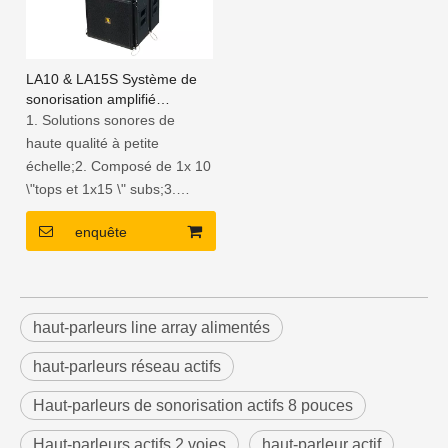
LA10 & LA15S Système de
sonorisation amplifié
compact de 10 lignes
1. Solutions sonores de
haute qualité à petite
échelle;2. Composé de 1x 10
\"tops et 1x15 \" subs;3.
Enceinte rectangulaire en
enquête
contreplaqué de bouleau;4.
Amplificateur DSP intégré
haut-parleurs line array alimentés
haut-parleurs réseau actifs
Haut-parleurs de sonorisation actifs 8 pouces
Haut-parleurs actifs 2 voies
haut-parleur actif