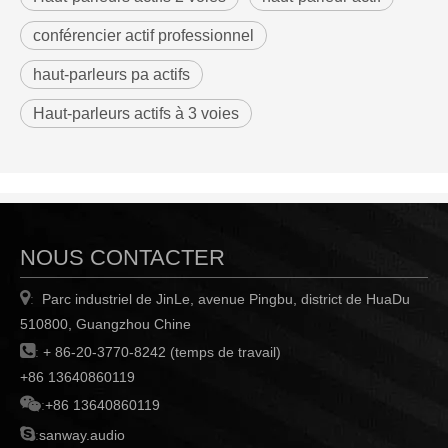
conférencier actif professionnel
haut-parleurs pa actifs
Haut-parleurs actifs à 3 voies
NOUS CONTACTER

Parc industriel de JinLe, avenue Pingbu, district de HuaDu
:
510800, Guangzhou Chine

:
+ 86-20-3770-8242 (temps de travail)
+86 13640860119

:
+86 13640860119

:
sanway.audio