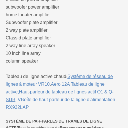
subwoofer power amplifier
home theater amplifier
Subwoofer plate amplifier
2 way plate amplifier
Class d plate amplifier
2 way line array speaker
10 inch line array
column speaker
Tableau de ligne active chaud
Système de réseau de
:
lignes à moteur VR10
Aero 12A Tableau de ligne
,
active
,
Haut-parleur de tableau de lignes actif Q1 & Q-
SUB
,
V
Boîte de haut-parleur de la ligne d'alimentation
RX932LAP
SYSTÈME DE PAR-PARLES DE TRAMES DE LIGNE
ACTIVE
est la combinaison de
Processeur numérique,