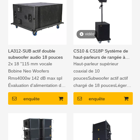
Contreplaqué de bouleau
Peinture polyurée
russe avec finition polyurée
imperméable
vidéo
LA312-SUB actif double
CS10 & CS18P Système de
subwoofer audio 18 pouces
haut-parleurs de rangée à
moteur coaxial de 10 pouces
2x 18 "115 mm vocale
Haut-parleur supérieur
de 10 pouces
Bobine Neo Woofers
coaxial de 10
Rms4000w 142 dB max spl
poucesSubwoofer actif actif
Évaluation d'alimentation du
chargé de 18 poucesLéger et
système 4000 Watts RMS
compactAmplificateur de
enquête
enquête
Armoire en contreplaqué de
plaque DSP
bouleau 18 mm avec
intégréContreplaqué de
revêtement imperméable
bouleau russe avec peinture
Cadre en acier perforé noir
de polyurée
Amplificateur de plaque DSP
2CH puissant avec PFC