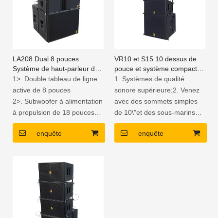
LA208 Dual 8 pouces
VR10 et S15 10 dessus de
Système de haut-parleur de
pouce et système compact
ligne de ligne auto-alimentée
actif de rangée de sous-
1>. Double tableau de ligne
1. Systèmes de qualité
marins de 15 pouces
active de 8 pouces
sonore supérieure;2. Venez
2>. Subwoofer à alimentation
avec des sommets simples
à propulsion de 18 pouces
de 10\"et des sous-marins
3>. Chauffeurs de néodyme
simples de 15\";3. Le haut et
enquête
enquête
4>. Boîtier en contreplaqué
les sous-marins ne mesurent
de bouleau avec finition
que 50 cm de long;4. Le
résistante aux intempéries
caisson de basses est monté
4>. Contrôle et gestion du
sur un amplificateur à plaque
DSP
DSP à 3 canaux;5. Boîtier
rectangulaire en
contreplaqué de bouleau