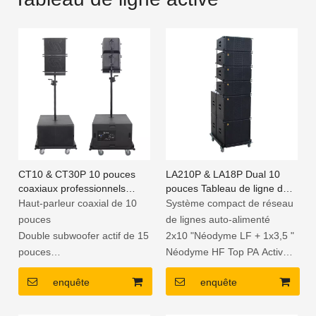
CT10 & CT30P 10 pouces
LA210P & LA18P Dual 10
coaxiaux professionnels
pouces Tableau de ligne de
auto-alimentés en ligne de
ligne AP Système de haut-
Haut-parleur coaxial de 10
Système compact de réseau
haut-parleur Système de son
parleur
pouces
de lignes auto-alimenté
pour les événements
Double subwoofer actif de 15
2x10 "Néodyme LF + 1x3,5 "
pouces
Néodyme HF Top PA Active
Léger et compact
PA
enquête
enquête
Amplificateur de plaque DSP
1x18 "Subwoofer actif chargé
intégré
de la corne néodyme