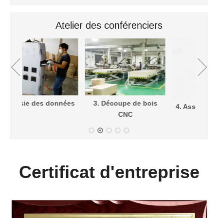
Atelier des conférenciers
nnées
3. Découpe de bois
4. Assemblez l'armoire
CNC
Certificat d'entreprise