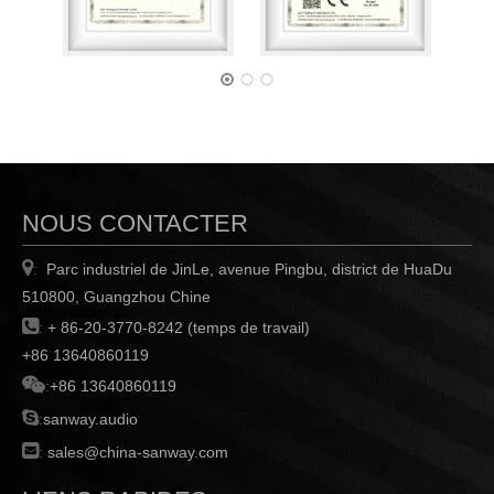
NOUS CONTACTER

Parc industriel de JinLe, avenue Pingbu, district de HuaDu
:
510800, Guangzhou Chine

:
+ 86-20-3770-8242 (temps de travail)
+86 13640860119

:
+86 13640860119

:
sanway.audio

:
sales@china-sanway.com