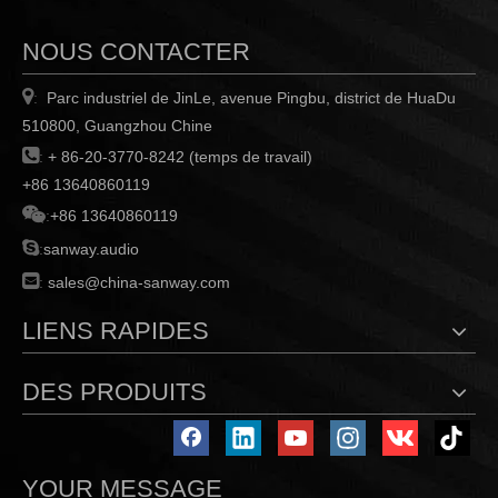
NOUS CONTACTER

Parc industriel de JinLe, avenue Pingbu, district de HuaDu
:
510800, Guangzhou Chine

:
+ 86-20-3770-8242 (temps de travail)
+86 13640860119

:
+86 13640860119

:
sanway.audio

:
sales@china-sanway.com
LIENS RAPIDES
DES PRODUITS
YOUR MESSAGE