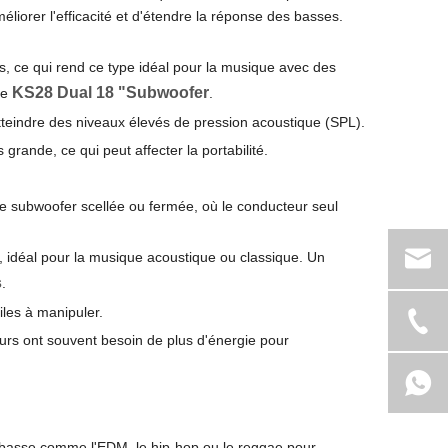
éliorer l'efficacité et d'étendre la réponse des basses.
, ce qui rend ce type idéal pour la musique avec des
KS28 Dual 18 "Subwoofer
le
.
teindre des niveaux élevés de pression acoustique (SPL).
grande, ce qui peut affecter la portabilité.
 de subwoofer scellée ou fermée, où le conducteur seul
, idéal pour la musique acoustique ou classique. Un
s
.
iles à manipuler.
urs ont souvent besoin de plus d'énergie pour
 basse comme l'EDM, le hip-hop ou le reggae pour