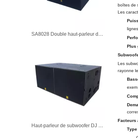
boîtes de 
Les caract
Puis
ligne
SA8028 Double haut-parleur de subwoofer PA alimenté de 18 pouces
Perfo
Plus 
Subwoofer
Les subwoo
rayonne le
Basse
exemp
Compa
Dema
corre
Facteurs 
Haut-parleur de subwoofer DJ BSX Dual 21 pouces avec conception à longue excursion
Type