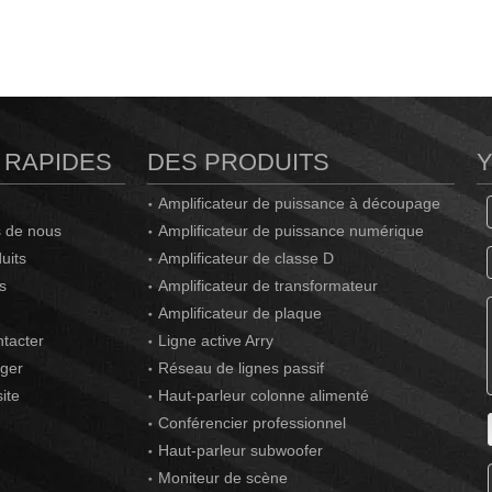
 RAPIDES
DES PRODUITS
Amplificateur de puissance à découpage
 de nous
Amplificateur de puissance numérique
uits
Amplificateur de classe D
s
Amplificateur de transformateur
Amplificateur de plaque
tacter
Ligne active Arry
ger
Réseau de lignes passif
ite
Haut-parleur colonne alimenté
Conférencier professionnel
Haut-parleur subwoofer
Moniteur de scène