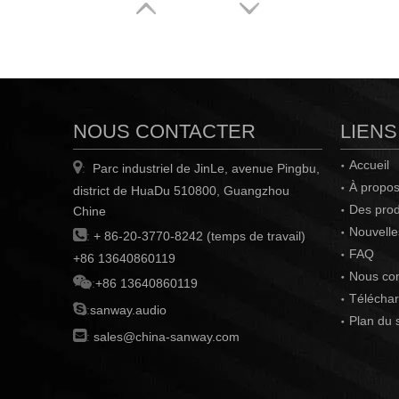
NOUS CONTACTER
LIENS
Accueil

Parc industriel de JinLe, avenue Pingbu,
:
À propos
district de HuaDu 510800, Guangzhou
Des prod
Chine
Nouvelle

:
+ 86-20-3770-8242 (temps de travail)
FAQ
+86 13640860119
Nous con

:
+86 13640860119
Téléchar

:
sanway.audio
Plan du s

:
sales@china-sanway.com