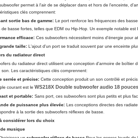
subwoofer permet à l'air de se déplacer dans et hors de l'enceinte, d'am
éristiques clés comprennent:
sant sortie bas de gamme:
Le port renforce les fréquences des basses
s de basse fortes, telles que EDM ou Hip-Hop. Un exemple notable est 
rmance efficace:
Ces subwoofers nécessitent moins d'énergie pour at
grande taille:
L'ajout d'un port se traduit souvent par une enceinte plus 
s du radiateur direct
fers du radiateur direct utilisent une conception d'armoire de boîtier
 son. Les caractéristiques clés comprennent:
 serrée et précise:
Cette conception produit un son contrôlé et précis
WS218X Double subwoofer audio 18 pouce
le courant est le
ct et portable:
Sans port, ces subwoofers sont plus petits et plus fac
nde de puissance plus élevée:
Les conceptions directes des radiate
spondre à la sortie des subwoofers réflexes de basse.
à considérer lors du choix
 de musique
Choisissez un
subwoofer réflexe de basse
Pour les genres lourds de