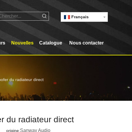
Français
urs
Nouvelles
Catalogue
Nous contacter
fer du radiateur direct
 du radiateur direct
Sanway Audio
 origine: