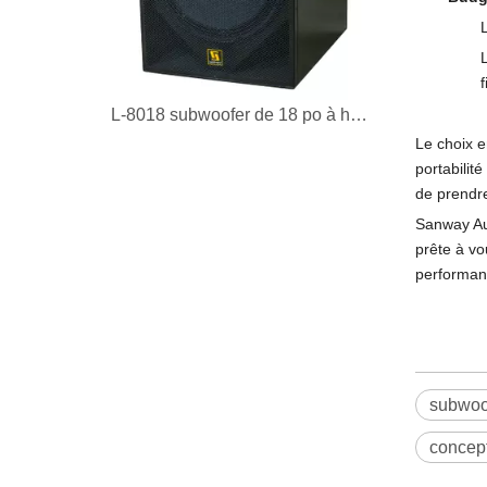
f
L-8018 subwoofer de 18 po à haute efficacité
Le choix e
portabilit
de prendre
Sanway Au
prête à vo
performanc
subwoof
concept