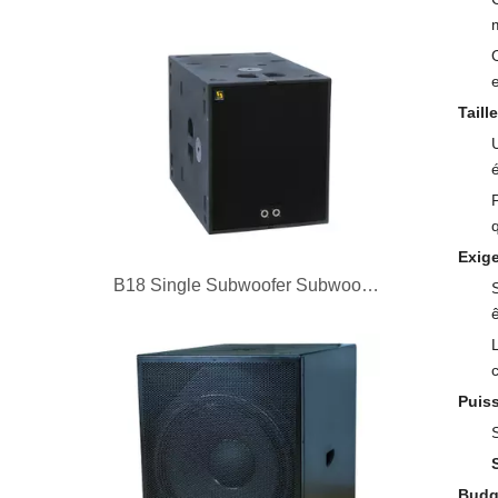
e
Taill
U
Exige
B18 Single Subwoofer Subwoofer de 18 pouces Single
Puiss
S
Budg