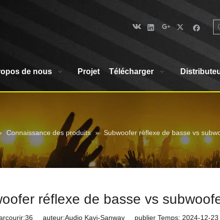
ropos de nous
Projet
Télécharger
Distribute
»
Connaissance des produits
»
Subwoofer réflexe de basse vs subwoo
ofer réflexe de basse vs subwoofer
rcourir:
36
auteur:Audio Kayi-Sanway publier Temps: 2024-12-23