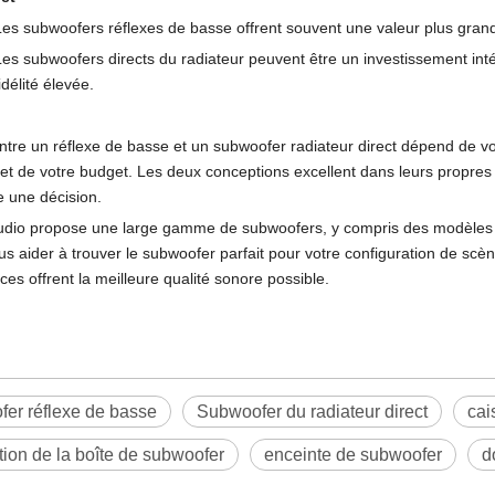
Les subwoofers réflexes de basse offrent souvent une valeur plus gran
Les subwoofers directs du radiateur peuvent être un investissement int
idélité élevée.
ntre un réflexe de basse et un subwoofer radiateur direct dépend de vot
é et de votre budget. Les deux conceptions excellent dans leurs propre
 une décision.
dio propose une large gamme de subwoofers, y compris des modèles 
us aider à trouver le subwoofer parfait pour votre configuration de sc
es offrent la meilleure qualité sonore possible.
er réflexe de basse
Subwoofer du radiateur direct
cai
ion de la boîte de subwoofer
enceinte de subwoofer
d