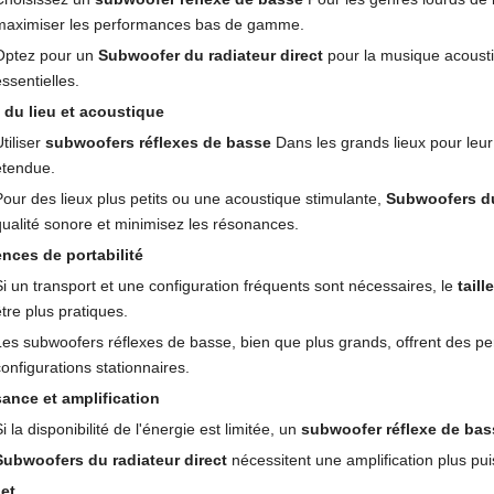
maximiser les performances bas de gamme.
Optez pour un
Subwoofer du radiateur direct
pour la musique acoustiq
ssentielles.
e du lieu et acoustique
tiliser
subwoofers réflexes de basse
Dans les grands lieux pour leur
étendue.
Pour des lieux plus petits ou une acoustique stimulante,
Subwoofers du
qualité sonore et minimisez les résonances.
nces de portabilité
Si un transport et une configuration fréquents sont nécessaires, le
tail
être plus pratiques.
Les subwoofers réflexes de basse, bien que plus grands, offrent des p
configurations stationnaires.
ance et amplification
i la disponibilité de l'énergie est limitée, un
subwoofer réflexe de bas
Subwoofers du radiateur direct
nécessitent une amplification plus pui
et