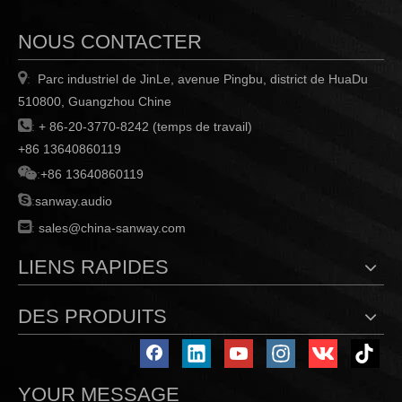
NOUS CONTACTER

Parc industriel de JinLe, avenue Pingbu, district de HuaDu
:
510800, Guangzhou Chine

:
+ 86-20-3770-8242 (temps de travail)
+86 13640860119

:
+86 13640860119

:
sanway.audio

:
sales@china-sanway.com
LIENS RAPIDES
DES PRODUITS
YOUR MESSAGE