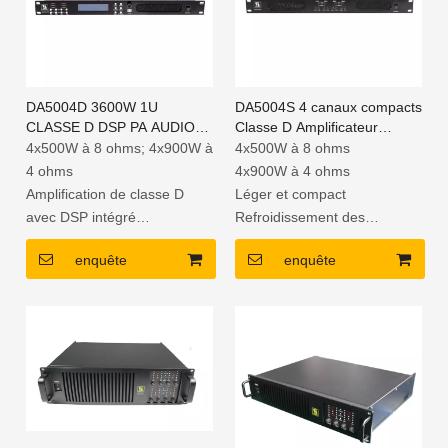
DA5004D 3600W 1U
DA5004S 4 canaux compacts
CLASSE D DSP PA AUDIO
Classe D Amplificateur
Power Amplificateur
professionnel
4x500W à 8 ohms; 4x900W à
4x500W à 8 ohms
4 ohms
4x900W à 4 ohms
Amplification de classe D
Léger et compact
avec DSP intégré
Refroidissement des
Haute efficacité et compacte
ventilateurs et protection de
enquête
enquête
et léger
sortie
Refroidissement des
ventilateurs et protection de
sortie