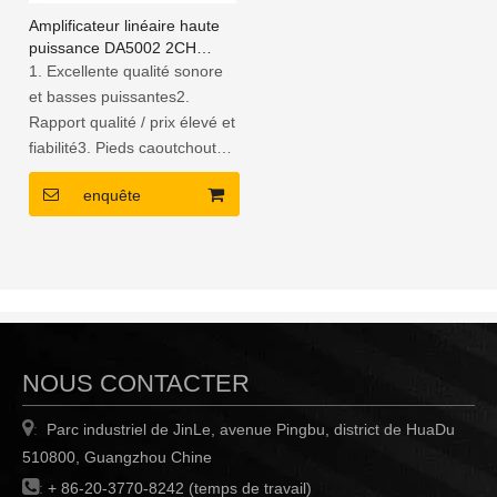
Amplificateur linéaire haute
puissance DA5002 2CH
900W classe D
1. Excellente qualité sonore
et basses puissantes2.
Rapport qualité / prix élevé et
fiabilité3. Pieds caoutchoutés
pour plus de stabilité4.
enquête
Panneau à la mode avec
commandes de volume,
d'aigus et de basses pour
faciliterajustement
NOUS CONTACTER

Parc industriel de JinLe, avenue Pingbu, district de HuaDu
:
510800, Guangzhou Chine

:
+ 86-20-3770-8242 (temps de travail)