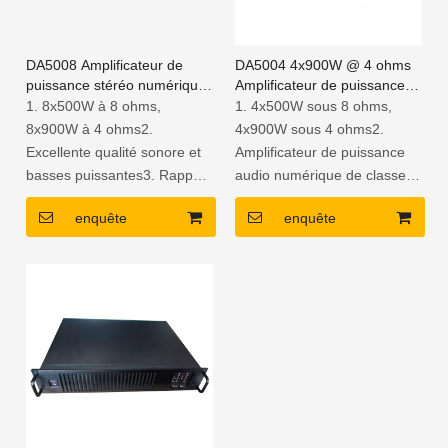
DA5008 Amplificateur de
DA5004 4x900W @ 4 ohms
puissance stéréo numérique
Amplificateur de puissance 4
de classe D à 8 canaux 900
canaux Classe D
1. 8x500W à 8 ohms,
1. 4x500W sous 8 ohms,
W
8x900W à 4 ohms2.
4x900W sous 4 ohms2.
Excellente qualité sonore et
Amplificateur de puissance
basses puissantes3. Rapport
audio numérique de classe
qualité / prix élevé et
D3. Portable léger4. fournir 2
enquête
enquête
fiabilité4. Conçu pour
ans de garantie
diverses applications