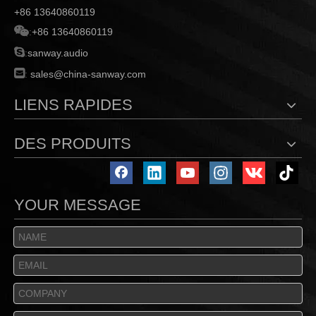
+86 13640860119

:
+86 13640860119

:
sanway.audio

:
sales@china-sanway.com
LIENS RAPIDES
DES PRODUITS
YOUR MESSAGE