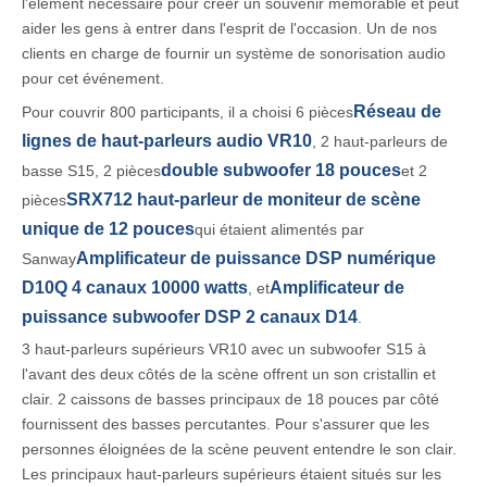
l'élément nécessaire pour créer un souvenir mémorable et peut
aider les gens à entrer dans l'esprit de l'occasion. Un de nos
clients en charge de fournir un système de sonorisation audio
pour cet événement.
Réseau de
Pour couvrir 800 participants, il a choisi 6 pièces
lignes de haut-parleurs audio VR10
, 2 haut-parleurs de
double subwoofer 18 pouces
basse S15, 2 pièces
et 2
SRX712 haut-parleur de moniteur de scène
pièces
unique de 12 pouces
qui étaient alimentés par
Amplificateur de puissance DSP numérique
Sanway
D10Q 4 canaux 10000 watts
Amplificateur de
, et
puissance subwoofer DSP 2 canaux D14
.
3 haut-parleurs supérieurs VR10 avec un subwoofer S15 à
l'avant des deux côtés de la scène offrent un son cristallin et
clair. 2 caissons de basses principaux de 18 pouces par côté
fournissent des basses percutantes. Pour s'assurer que les
personnes éloignées de la scène peuvent entendre le son clair.
Les principaux haut-parleurs supérieurs étaient situés sur les