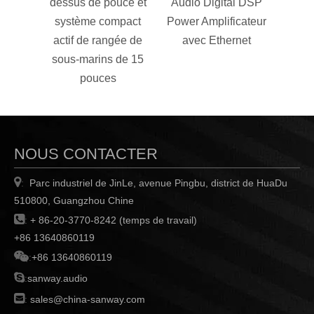
dessus de pouce et
Audio Digital DSP
puis
système compact
Power Amplificateur
stér
actif de rangée de
avec Ethernet
DSP 
sous-marins de 15
pouces
NOUS CONTACTER

Parc industriel de JinLe, avenue Pingbu, district de HuaDu
:
510800, Guangzhou Chine

:
+ 86-20-3770-8242 (temps de travail)
+86 13640860119

:
+86 13640860119

:
sanway.audio

:
sales@china-sanway.com