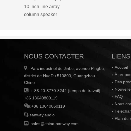
10 inch line array
column speaker
NOUS CONTACTER
LIENS
Accueil

Parc industriel de JinLe, avenue Pingbu,
:
À propos
district de HuaDu 510800, Guangzhou
Des prod
Chine
Nouvelle

:
+ 86-20-3770-8242 (temps de travail)
FAQ
+86 13640860119
Nous con

:
+86 13640860119
Téléchar

:
sanway.audio
Plan du s

:
sales@china-sanway.com