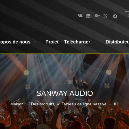
ropos de nous
Projet
Télécharger
Distribute
SANWAY AUDIO
Maison
»
Des produits
»
Tableau de ligne passive
»
K1