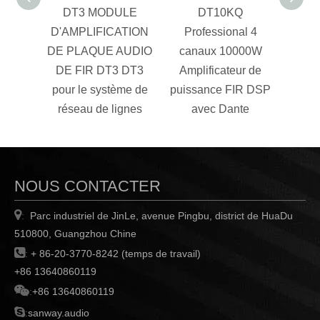
DT3 MODULE
DT10KQ
D'AMPLIFICATION
Professional 4
Pr
DE PLAQUE AUDIO
canaux 10000W
can
DE FIR DT3 DT3
Amplificateur de
Amp
pour le système de
puissance FIR DSP
puis
réseau de lignes
avec Dante
a
NOUS CONTACTER

Parc industriel de JinLe, avenue Pingbu, district de HuaDu
:
510800, Guangzhou Chine

:
+ 86-20-3770-8242 (temps de travail)
+86 13640860119

:
+86 13640860119

:
sanway.audio